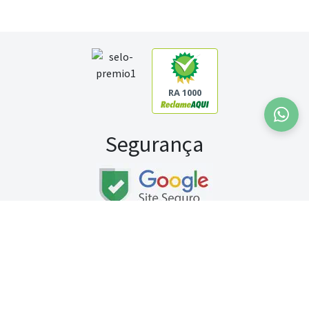
RA 1000
Segurança
Fale conosco:
WhatsApp
Seg a sex (exceto feriados) / das 8h às 20h
Sábado (9h às 13h)