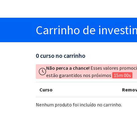
Carrinho
de invest
0
curso no carrinho
Não perca a chance!
Esses valores promoc
estão garantidos nos próximos
15m 00s
Curso
Remov
Nenhum produto foi incluído no carrinho.