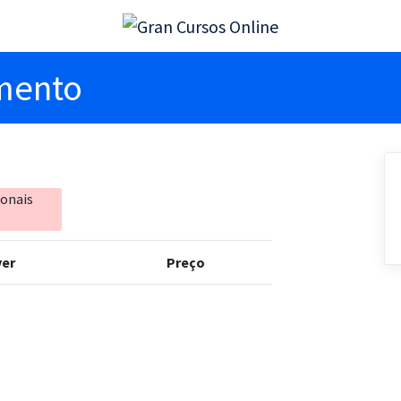
imento
ionais
er
Preço