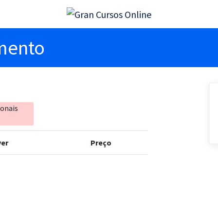
imento
ionais
er
Preço