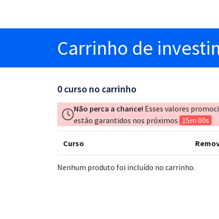
Carrinho
de invest
0
curso no carrinho
Não perca a chance!
Esses valores promoc
estão garantidos nos próximos
15m 00s
Curso
Remov
Nenhum produto foi incluído no carrinho.