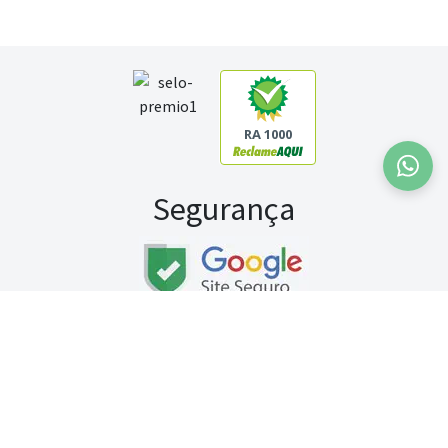
RA 1000
Segurança
Fale conosco:
WhatsApp
Seg a sex (exceto feriados) / das 8h às 20h
Sábado (9h às 13h)