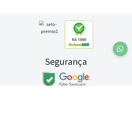
RA 1000
Segurança
Fale conosco:
WhatsApp
Seg a sex (exceto feriados) / das 8h às 20h
Sábado (9h às 13h)