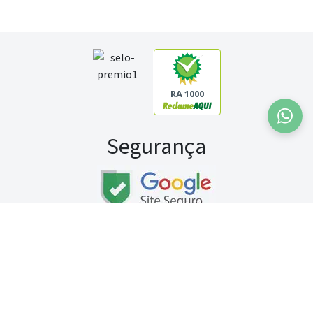
RA 1000
Segurança
Fale conosco:
WhatsApp
Seg a sex (exceto feriados) / das 8h às 20h
Sábado (9h às 13h)