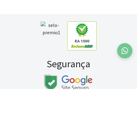
RA 1000
Segurança
Fale conosco:
WhatsApp
Seg a sex (exceto feriados) / das 8h às 20h
Sábado (9h às 13h)