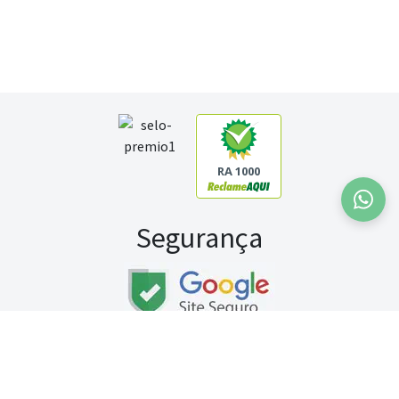
RA 1000
Segurança
Fale conosco:
WhatsApp
Seg a sex (exceto feriados) / das 8h às 20h
Sábado (9h às 13h)