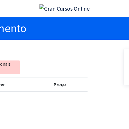
imento
ionais
er
Preço