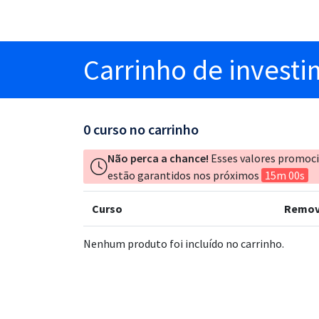
Carrinho
de invest
0
curso no carrinho
Não perca a chance!
Esses valores promoc
estão garantidos nos próximos
15m 00s
Curso
Remov
Nenhum produto foi incluído no carrinho.