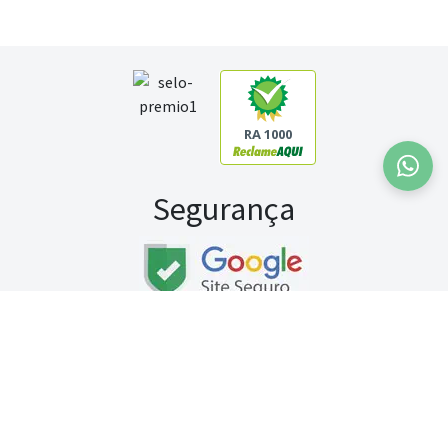
RA 1000
Segurança
Fale conosco:
WhatsApp
Seg a sex (exceto feriados) / das 8h às 20h
Sábado (9h às 13h)