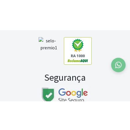
RA 1000
Segurança
Fale conosco:
WhatsApp
Seg a sex (exceto feriados) / das 8h às 20h
Sábado (9h às 13h)