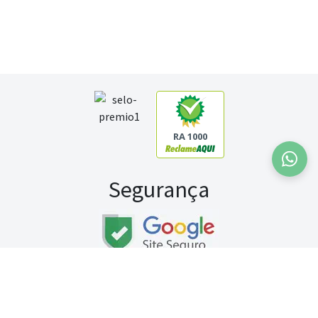
RA 1000
Segurança
Fale conosco:
WhatsApp
Seg a sex (exceto feriados) / das 8h às 20h
Sábado (9h às 13h)