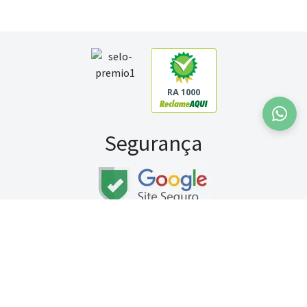
RA 1000
Segurança
Fale conosco:
WhatsApp
Seg a sex (exceto feriados) / das 8h às 20h
Sábado (9h às 13h)