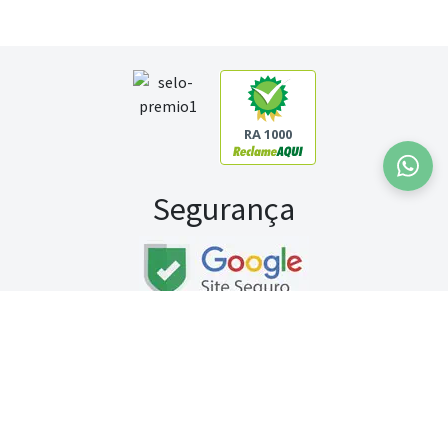
RA 1000
Segurança
Fale conosco:
WhatsApp
Seg a sex (exceto feriados) / das 8h às 20h
Sábado (9h às 13h)