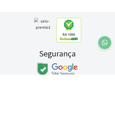
RA 1000
Segurança
Fale conosco:
WhatsApp
Seg a sex (exceto feriados) / das 8h às 20h
Sábado (9h às 13h)