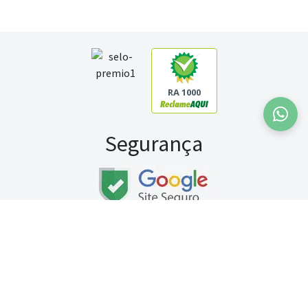
RA 1000
Segurança
Fale conosco:
WhatsApp
Seg a sex (exceto feriados) / das 8h às 20h
Sábado (9h às 13h)