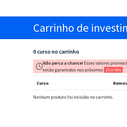
Carrinho
de invest
0
curso no carrinho
Não perca a chance!
Esses valores promoc
estão garantidos nos próximos
15m 00s
Curso
Remov
Nenhum produto foi incluído no carrinho.