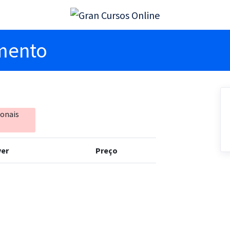
imento
ionais
er
Preço