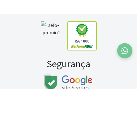
RA 1000
Segurança
Fale conosco:
WhatsApp
Seg a sex (exceto feriados) / das 8h às 20h
Sábado (9h às 13h)