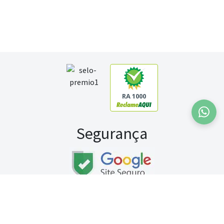
RA 1000
Segurança
Fale conosco:
WhatsApp
Seg a sex (exceto feriados) / das 8h às 20h
Sábado (9h às 13h)