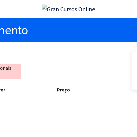
imento
ionais
er
Preço