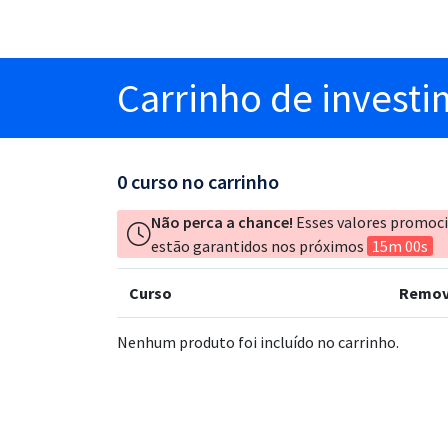
Carrinho
de invest
0
curso no carrinho
Não perca a chance!
Esses valores promoc
estão garantidos nos próximos
15m 00s
Curso
Remov
Nenhum produto foi incluído no carrinho.