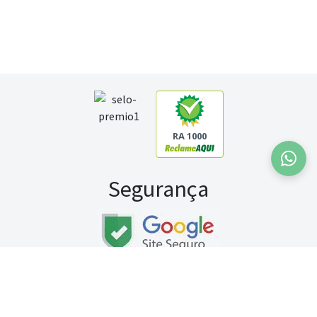
RA 1000
Segurança
Fale conosco:
WhatsApp
Seg a sex (exceto feriados) / das 8h às 20h
Sábado (9h às 13h)