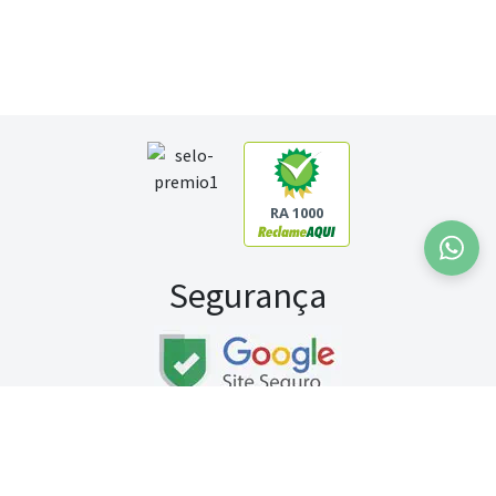
RA 1000
Segurança
Fale conosco:
WhatsApp
Seg a sex (exceto feriados) / das 8h às 20h
Sábado (9h às 13h)