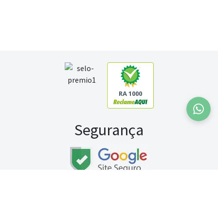
RA 1000
Segurança
Fale conosco:
WhatsApp
Seg a sex (exceto feriados) / das 8h às 20h
Sábado (9h às 13h)