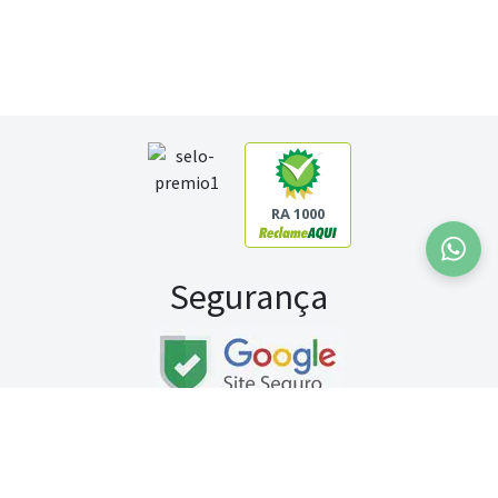
RA 1000
Segurança
Fale conosco:
WhatsApp
Seg a sex (exceto feriados) / das 8h às 20h
Sábado (9h às 13h)