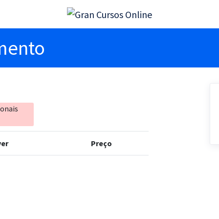
imento
ionais
er
Preço