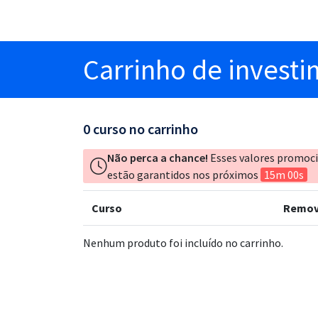
Carrinho
de invest
0
curso no carrinho
Não perca a chance!
Esses valores promoc
estão garantidos nos próximos
15m 00s
Curso
Remov
Nenhum produto foi incluído no carrinho.