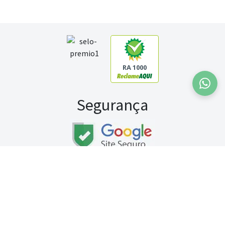
RA 1000
Segurança
Fale conosco:
WhatsApp
Seg a sex (exceto feriados) / das 8h às 20h
Sábado (9h às 13h)