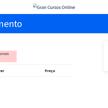
imento
ionais
er
Preço