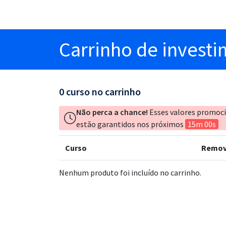
Carrinho
de invest
0
curso no carrinho
Não perca a chance!
Esses valores promoc
estão garantidos nos próximos
15m 00s
Curso
Remov
Nenhum produto foi incluído no carrinho.