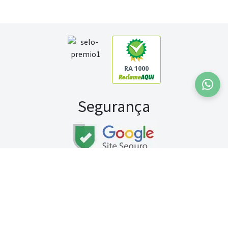
RA 1000
Segurança
Fale conosco:
WhatsApp
Seg a sex (exceto feriados) / das 8h às 20h
Sábado (9h às 13h)