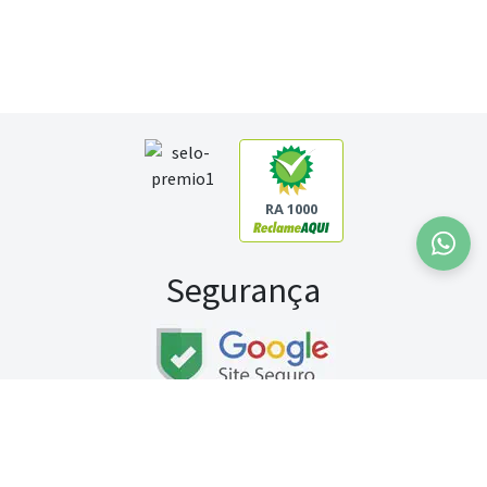
RA 1000
Segurança
Fale conosco:
WhatsApp
Seg a sex (exceto feriados) / das 8h às 20h
Sábado (9h às 13h)