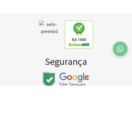
RA 1000
Segurança
Fale conosco:
WhatsApp
Seg a sex (exceto feriados) / das 8h às 20h
Sábado (9h às 13h)