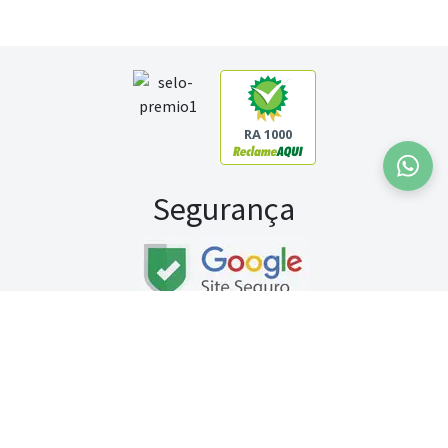
RA 1000
Segurança
Fale conosco:
WhatsApp
Seg a sex (exceto feriados) / das 8h às 20h
Sábado (9h às 13h)