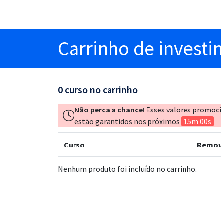
Carrinho
de invest
0
curso no carrinho
Não perca a chance!
Esses valores promoc
estão garantidos nos próximos
15m 00s
Curso
Remov
Nenhum produto foi incluído no carrinho.