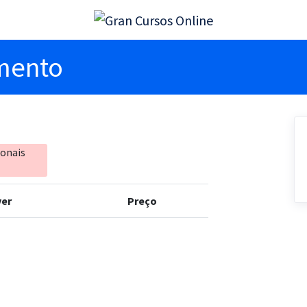
imento
ionais
er
Preço