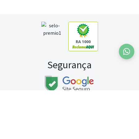
RA 1000
Segurança
Fale conosco:
WhatsApp
Seg a sex (exceto feriados) / das 8h às 20h
Sábado (9h às 13h)