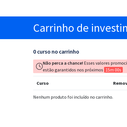
Carrinho
de invest
0
curso no carrinho
Não perca a chance!
Esses valores promoc
estão garantidos nos próximos
15m 00s
Curso
Remov
Nenhum produto foi incluído no carrinho.