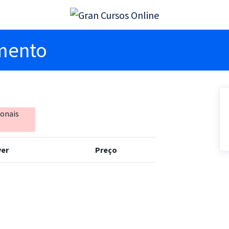
imento
ionais
er
Preço