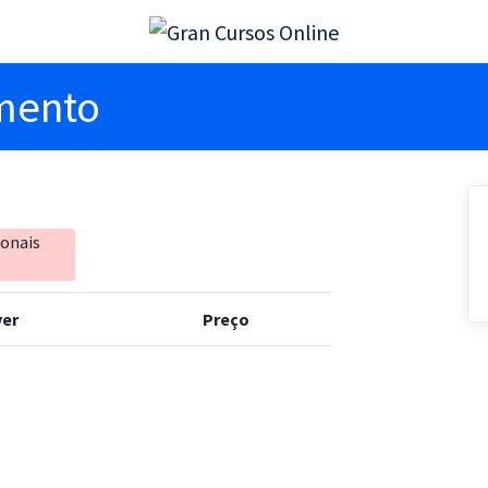
imento
ionais
er
Preço