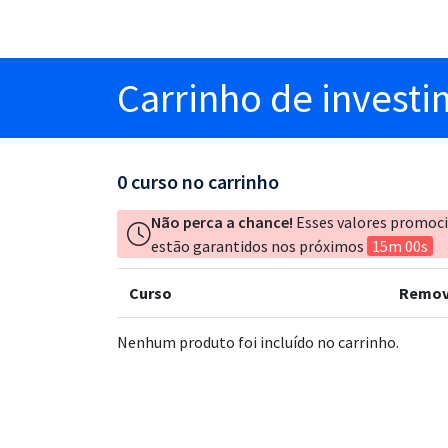
Carrinho
de invest
0
curso no carrinho
Não perca a chance!
Esses valores promoc
estão garantidos nos próximos
15m 00s
Curso
Remov
Nenhum produto foi incluído no carrinho.