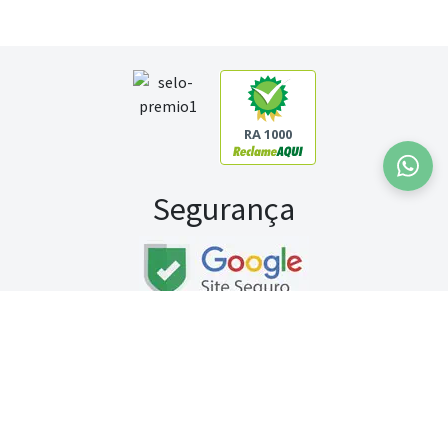
RA 1000
Segurança
Fale conosco:
WhatsApp
Seg a sex (exceto feriados) / das 8h às 20h
Sábado (9h às 13h)