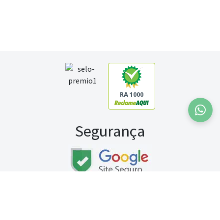
RA 1000
Segurança
Fale conosco:
WhatsApp
Seg a sex (exceto feriados) / das 8h às 20h
Sábado (9h às 13h)