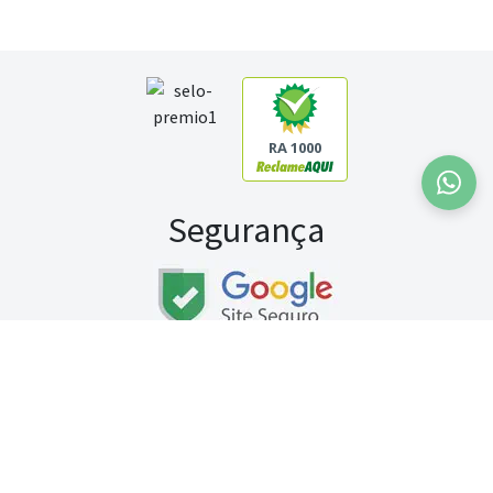
RA 1000
Segurança
Fale conosco:
WhatsApp
Seg a sex (exceto feriados) / das 8h às 20h
Sábado (9h às 13h)