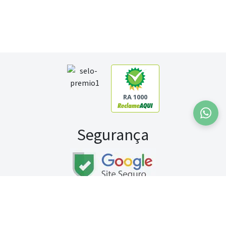
RA 1000
Segurança
Fale conosco:
WhatsApp
Seg a sex (exceto feriados) / das 8h às 20h
Sábado (9h às 13h)