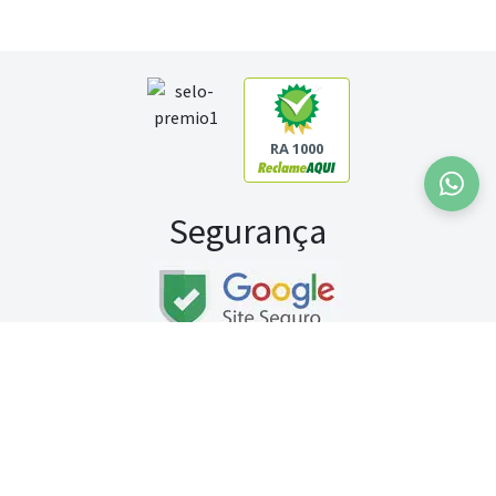
RA 1000
Segurança
Fale conosco:
WhatsApp
Seg a sex (exceto feriados) / das 8h às 20h
Sábado (9h às 13h)