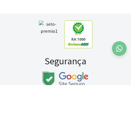
RA 1000
Segurança
Fale conosco:
WhatsApp
Seg a sex (exceto feriados) / das 8h às 20h
Sábado (9h às 13h)