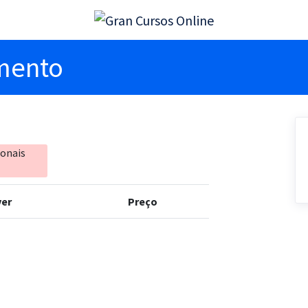
imento
ionais
er
Preço