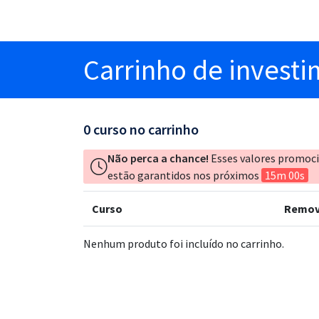
Carrinho
de invest
0
curso no carrinho
Não perca a chance!
Esses valores promoc
estão garantidos nos próximos
15m 00s
Curso
Remov
Nenhum produto foi incluído no carrinho.