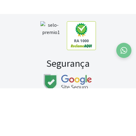
RA 1000
Segurança
Fale conosco:
WhatsApp
Seg a sex (exceto feriados) / das 8h às 20h
Sábado (9h às 13h)