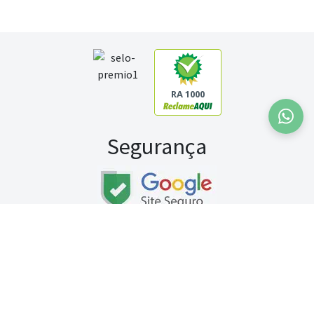
RA 1000
Segurança
Fale conosco:
WhatsApp
Seg a sex (exceto feriados) / das 8h às 20h
Sábado (9h às 13h)