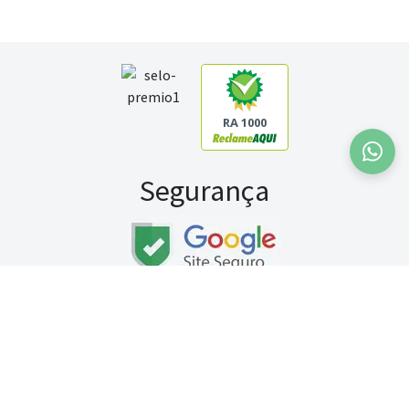
RA 1000
Segurança
Fale conosco:
WhatsApp
Seg a sex (exceto feriados) / das 8h às 20h
Sábado (9h às 13h)