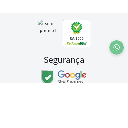
RA 1000
Segurança
Fale conosco:
WhatsApp
Seg a sex (exceto feriados) / das 8h às 20h
Sábado (9h às 13h)