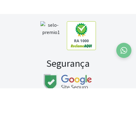
RA 1000
Segurança
Fale conosco:
WhatsApp
Seg a sex (exceto feriados) / das 8h às 20h
Sábado (9h às 13h)