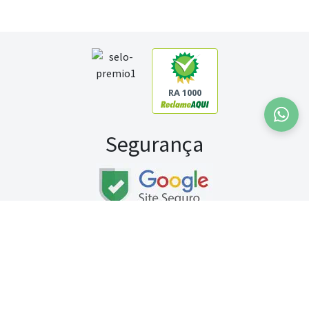
RA 1000
Segurança
Fale conosco:
WhatsApp
Seg a sex (exceto feriados) / das 8h às 20h
Sábado (9h às 13h)