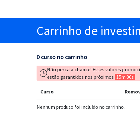
Carrinho
de invest
0
curso no carrinho
Não perca a chance!
Esses valores promoc
estão garantidos nos próximos
15m 00s
Curso
Remov
Nenhum produto foi incluído no carrinho.