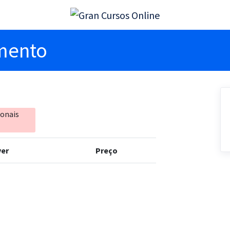
imento
ionais
er
Preço