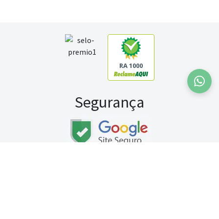
RA 1000
Segurança
Fale conosco:
WhatsApp
Seg a sex (exceto feriados) / das 8h às 20h
Sábado (9h às 13h)